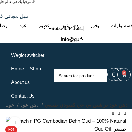
🎉 مرحباً بك في عالم خليج العود 🎉
توصيل مجاني 
كسسوارات
بخور
دهن عود
عطور
عود
وصل 
+966546441681
info@gulf-
oud.com
Weglot switcher
Home
Shop
0
About us
Contact Us
دهن عود براشين بي جي كمبودي طبيعي
دهن عود
عود
e
Click to enlarge
-42%
HOT