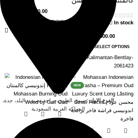
كالمنتان بنتالي محسن
175.00
–
650.00
SELECT OPTIONS
In stock
SKU:
Parachin 800-1
85.00
–
1,600.00
SELECT OPTIONS
SKU:
Kalimantan-Bentlay-
2061423
-40%
-41%
NEW
الفرع الاول :
سوق العلوي، براحة نصيف، البلد، جدة،
المملكة العربية السعودية
عود إندونيسي
كالمنتان محسن