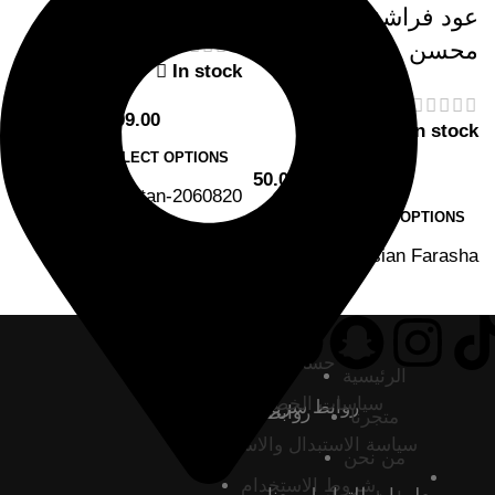
عود فراشة إندونيسي
محسن
In stock
60.00
–
999.00
In stock
SELECT OPTIONS
50.00
–
750.00
SKU:
Kalimantan-2060820
SELECT OPTIONS
SKU:
Indonesian Farasha
حسابي
الرئيسية
سياسات الخصوصية
روابط سريعة
روابط التواصل
متجرنا
سياسة الاستبدال والاسترجاع
من نحن
شروط الاستخدام