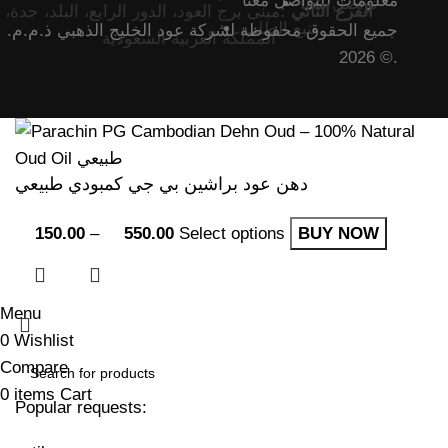
معلومات للتواصل معنا
تواصل معنا
الفرع الثاني :
مبنى برج العود، الدور الرابع، البلد، جدة،
تتبع الطلب
جميع الحقوق محفوظة لشركة عود الخليج الذهبي ذ.م.م.
المملكة العربية السعودية
© 2026.
دهن عود براشين بي جي كمبودي طبيعي
150.00
–
550.00
Select options
BUY NOW
Menu
0
Wishlist
Compare
0
items
Cart
Popular requests: