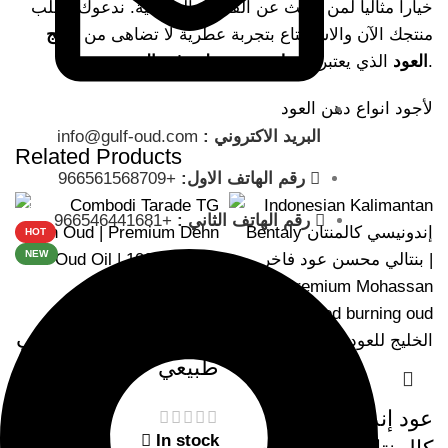
خياراً مثالياً لمن يبحث عن الفخامة الحقيقية. ندعوك لطلب
منتجك الآن والاستمتاع بتجربة عطرية لا تضاهى من
خليج
.
العود
الذي يعتبر
أفضل متجر عطور في السعودية
لأجود انواع
دهن العود
البريد الاكتروني :
info@gulf-oud.com
Related Products
رقم الهاتف الاول:
+966561568709
-34%
-43%
رقم الهاتف الثاني :
+966546441681
HOT
NEW
دهن عود هندي سويفي
طبيعي
عود إندونيسي
In stock