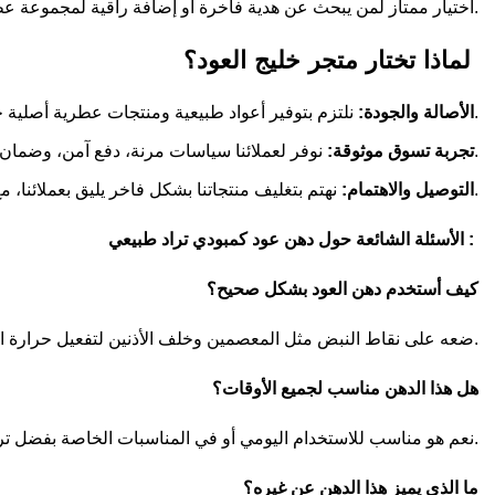
اختيار ممتاز لمن يبحث عن هدية فاخرة أو إضافة راقية لمجموعة عطورك الخاصة تمنحك حضورًا ذا طابع عربي شرقي أصيل.
لماذا تختار متجر خليج العود؟
نلتزم بتوفير أعواد طبيعية ومنتجات عطرية أصلية خالية من الإضافات الضارة، مع فحص دقيق لكل شحنة.
الأصالة والجودة:
نوفر لعملائنا سياسات مرنة، دفع آمن، وضمان ذهبي على كافة المنتجات لضمان الرضا التام.
تجربة تسوق موثوقة:
نهتم بتغليف منتجاتنا بشكل فاخر يليق بعملائنا، مع توفير خدمة شحن سريعة لجميع أنحاء المملكة.
التوصيل والاهتمام:
الأسئلة الشائعة حول دهن عود كمبودي تراد طبيعي :
كيف أستخدم دهن العود بشكل صحيح؟
ضعه على نقاط النبض مثل المعصمين وخلف الأذنين لتفعيل حرارة الجلد مما يعزز ثبات الرائحة ويمنحك تأثيرًا أطول.
هل هذا الدهن مناسب لجميع الأوقات؟
نعم هو مناسب للاستخدام اليومي أو في المناسبات الخاصة بفضل تركيبته التي تجمع بين القوة والرقة.
ما الذي يميز هذا الدهن عن غيره؟