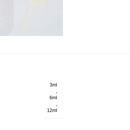
3ml
,
6ml
,
12ml