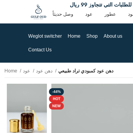
سعودية للطلبات التي تتجاوز 99 ريال
ود
عطور
عود
وصل حديثاً
Weglot switcher
Home
Shop
About us
Contact Us
دهن عود كمبودي تراد طبيعي
دهن عود
عود
Home
-44%
HOT
NEW