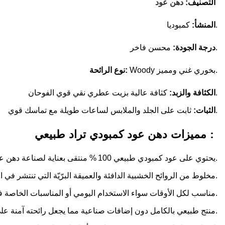
دهن عود
التصنيف:
كمبوديا.
المنشأ:
محسن فاخر.
درجة الجودة:
Woody بخوري غني ومميز.
نوع الرائحة:
كثافة عالية بزيت عطري نقي قوي الفوحان.
الكثافة والزبد:
ثابت على الجلد والملابس لساعات طويلة مع تماسك قوي.
الثبات:
مميزات دهن عود كمبودي تراد طبيعي :
يحتوي على عود كمبودي طبيعي 100 % منتقى بعناية لصناعة دهن عطري ذو تركيز عالي وجودة ممتازة يضمن عمقًا في الرائحة وثباتًا متميزًا.
مخلوط من الروائح الخشبية الدافئة والعميقة البرّيّة التي تنتشر في الأجواء بسرعة وتظل حاضرة مع مرور الوقت دون أن تفقد رونقها.
مناسب لكل الأوقات سواء الاستخدام اليومي أو المناسبات الخاصة فهو يدعم حضورك ويضيف لمسة فنية على ملابسك والجو المحيط بك.
منتج طبيعي بالكامل دون إضافات صناعية مما يجعل رائحته آمنة على الجلد وتمنحك تجربة عطرية ترافقك بكل ثقة.