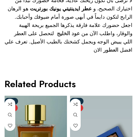
لا ترضى بأن تكون ريحتك عادية، فخامة حضورك تبدأ من
اختيارك الصحيح، و
عطر ايدينتيتي يونيك بورتريت
هو الرهان
الرابح لتكون دايماً في أبهى صورة أمام ضيوفك وأحبابك.
اجعل حضورك علامة فارقة يذكرها الجميع بريحة الهيبة
والوقار، واطلب الآن من
عود الخليج
لتحصل على العطر
اللي يبيض الوجه ويجمل كشختك بالطيب الأصيل. تعرف علي
افضل
العطور
الان
Related Products
-45%
-28%
NEW
NEW