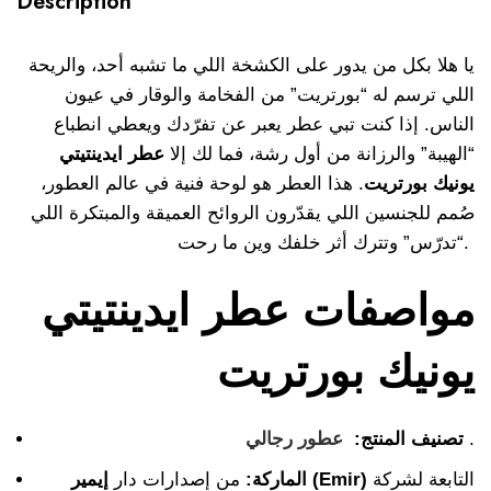
Description
يا هلا بكل من يدور على الكشخة اللي ما تشبه أحد، والريحة
اللي ترسم له “بورتريت” من الفخامة والوقار في عيون
الناس. إذا كنت تبي عطر يعبر عن تفرّدك ويعطي انطباع
“الهيبة” والرزانة من أول رشة، فما لك إلا
عطر ايدينتيتي
يونيك بورتريت
. هذا العطر هو لوحة فنية في عالم العطور،
صُمم للجنسين اللي يقدّرون الروائح العميقة والمبتكرة اللي
“تدرّس” وتترك أثر خلفك وين ما رحت.
مواصفات عطر ايدينتيتي
يونيك بورتريت
.
تصنيف المنتج:
عطور رجالي
التابعة لشركة
إيمير (Emir)
الماركة:
من إصدارات دار