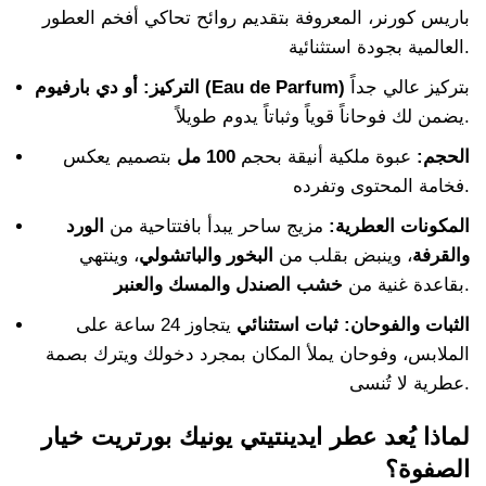
باريس كورنر، المعروفة بتقديم روائح تحاكي أفخم العطور
العالمية بجودة استثنائية.
بتركيز عالي جداً
أو دي بارفيوم (Eau de Parfum)
التركيز:
يضمن لك فوحاناً قوياً وثباتاً يدوم طويلاً.
الحجم:
عبوة ملكية أنيقة بحجم
100 مل
بتصميم يعكس
فخامة المحتوى وتفرده.
المكونات العطرية:
مزيج ساحر يبدأ بافتتاحية من
الورد
والقرفة
، وينبض بقلب من
البخور والباتشولي
، وينتهي
.
بقاعدة غنية من
خشب الصندل والمسك والعنبر
الثبات والفوحان:
ثبات استثنائي
يتجاوز 24 ساعة على
الملابس، وفوحان يملأ المكان بمجرد دخولك ويترك بصمة
عطرية لا تُنسى.
لماذا يُعد عطر ايدينتيتي يونيك بورتريت خيار
الصفوة؟