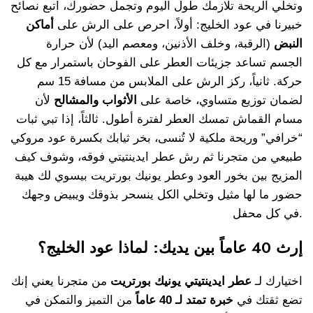
وتخلي الريحة تلازمك طول اليوم وتجمل حضورك، اتبع نصائح
خبيرنا في عود الخليج: أولاً، احرص على الرش على
أماكن
النبض
(الرقبة، وخلف الأذنين، ومعصم اليد) لأن حرارة
الجسم تساعد جزيئات العطر على الفوحان باستمرار مع كل
حركة. ثانياً، ركز الرش على الملابس من مسافة 15 سم
لضمان توزيع متساوي، خاصة على
الأثواب والمشالح
لأن
مسام القماش تمسك العطر لفترة أطول. ثالثاً، إذا تبي ثبات
“خرافي” وريحة ملكية لا تُنسى، بخر ثيابك بكسرة عود مروكي
طبيعي من متجرنا ثم رش عطر ايدينتيتي فوقه، وشوف كيف
المزيج بين بخور العود وعطر يونيك بورتريت بيسوي لك هيبة
حضور ما لها مثيل وتخلي الكل ينسحر بذوقك ويبيض وجهك
في كل محفل.
إرث 40 عاماً بين يديك: لماذا عود الخليج؟
اختيارك لـ
عطر ايدينتيتي يونيك بورتريت
من متجرنا يعني إنك
تضع ثقتك في
خبرة تمتد لـ 40 عاماً
من التميز والتمكن في