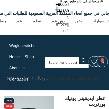
🎉 مرحباً بك في عالم خليج العود 🎉
+96654
644168
صيل مجاني في جميع أنحاء المملكة العربية السعودية للطلبات التي تت
1
كسسوارات
بخور
دهن عود
عطور
عود
وصل 
info@g
ulf-
oud.co
m
Weglot switcher
Home
Shop
0
About us
عطر ايدينتيتي يونيك بورتريت
رجالى
عطور
Home
Contact Us
عطر ايدينتيتي يونيك
-46%
بورتريت
NEW