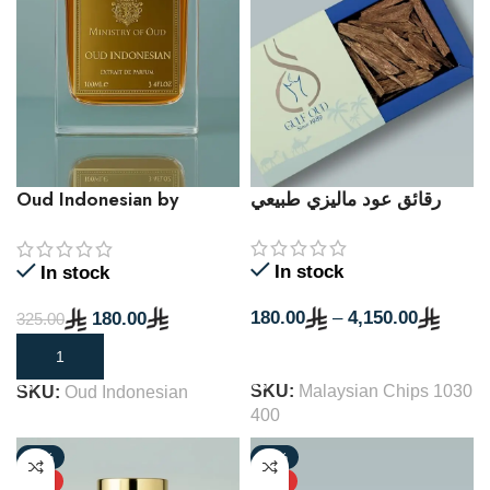
رقائق عود ماليزي طبيعي
Oud Indonesian by
Ministry of Oud – 100 ml
Extrait de Parfume
In stock
In stock
180.00
–
4,150.00
180.00
325.00
SELECT OPTIONS
ADD TO CART
SKU:
Malaysian Chips 1030
SKU:
Oud Indonesian
400
-30%
-38%
NEW
NEW