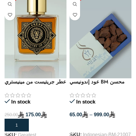
عود إندونيسي BM محسن
عطر جريتيست من مينيستري
أوف عود
In stock
In stock
65.00
–
999.00
175.00
250.00
SELECT OPTIONS
ADD TO CART
SKU:
Indonesian-BM-21007
SKU:
Greatest