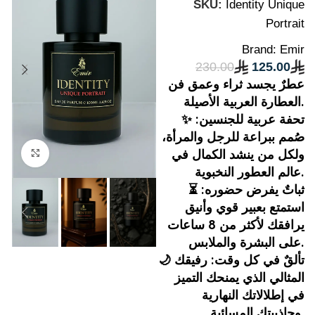
SKU:
Identity Unique
Portrait
Brand:
Emir
230.00
125.00
عطرٌ يجسد ثراء وعمق فن
العطارة العربية الأصيلة.
✨ تحفة عربية للجنسين:
صُمم ببراعة للرجل والمرأة،
ولكل من ينشد الكمال في
Click to enlarge
عالم العطور النخبوية.
⏳ ثباتٌ يفرض حضوره:
استمتع بعبير قوي وأنيق
يرافقك لأكثر من 8 ساعات
على البشرة والملابس.
🌙 تألقٌ في كل وقت: رفيقك
المثالي الذي يمنحك التميز
في إطلالاتك النهارية
وجاذبيتك المسائية.