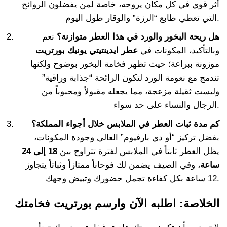
أثر قوي في كل مكان يروحه، خاصة لمن يفضلون الروائح
التي تعطي طابع “الرزة” والوقار طول اليوم.
هل ريحة البخور والورد في هذا العطر متوازنة؟
نعم
وبالتأكيد، المكونات في
عطر ايدينتيتي يونيك بورتريت
موزونة ببراعة؛ حيث تظهر فخامة البخور بوضوح ولكنها
تندمج مع نعومة الورد لتكون الرائحة “جذابة وراقية”
وليست ثقيلة مزعجة، مما يجعله مقبولاً ومحبوباً من
الرجال والنساء على حد سواء.
كم مدة ثبات العطر في الملابس خلال أجواء المملكة؟
بفضل تركيز “أو دي بارفيوم” العالي وجودة المكونات،
يظل العطر ثابتاً في الملابس لفترة تتراوح بين
18 إلى 24
ساعة
، وفي الصيف يضمن لك فوحاناً ممتازاً وثباتاً يتجاوز
12 ساعة بكل كفاءة تجمل حضورك وتبيض وجهك.
الخلاصة: اطلبه الآن وارسم بورتريت فخامتك