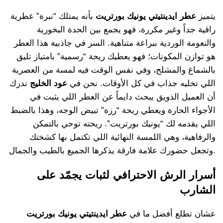
يتميز
عطر ايدينتيتي يونيك بورتريت
بأنه يمتلك “نبرة” عطرية
راقية جداً وغير مكررة، فهو يجمع بين الحدة البخورية
والنعومة الوردية ببراعة متناهية. السر في جاذبية هذا العطر
هو توازن المكونات؛ فهو يعطيك ريحة “رسمية” بامتياز تليق
بالشماغ والمشلح، وفي نفس الوقت فيه لمسة من العصرية
اللي تخليه جذاب في كل الأوقات. نحن في
عود الخليج
ندرك
أن العميل الذويق يبحث دايماً عن العطر اللي يثبت في
الأجواء الحارة ويعطي ريحة “رزة” تبيض الوجه، وهذا بالضبط
اللي يقدمه لك “يونيك بورتريت”. ريحته توحي بالتمكن
والرفاهية، وهي اللمسة النهائية اللي تكتمل بها كشختك
وتجعل حضورك علامة فارقة يذكرها الجميع بالطيب والجمال.
أسرار الرش الاحترافي لثبات يجمّد على
الشارب
عشان تطلع أفضل ما في
عطر ايدينتيتي يونيك بورتريت