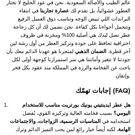
عالم الطيب والأصالة السعودية. نحن في عود الخليج لا نختار
العطور عشوائياً، بل نقدم لك
عصارة تجاربنا
في انتقاء
البراندات اللي تبيض الوجه وتناسب ذوق العميل الرفيع
وتتحمل أجواءنا بكل كفاءة. نحن نضمن لك أن كل زجاجة
عطر تصل ليدك هي أصلية 100% ومخزنة في ظروف
احترافية تحافظ على جودة وتركيز العطر من أول رشة لين
آخر قطرة.
الضمان الذهبي
لمتجرنا هو عهدنا الدائم معك بأن
جودتنا لا تتغير وأمانتنا هي سر استمرارنا كوجهة أولى لكل
باحث عن الفخامة والرزة في المملكة منذ عقود بكل فخر
وإتقان.
إجابات تهمّك (FAQ)
هل عطر ايدينتيتي يونيك بورتريت مناسب للاستخدام
اليومي؟
بسبب فخامته العالية وتركيزه القوي، يُفضل
استخدامه في
المناسبات الرسمية، الزواجات، والاجتماعات
الهامة
، لكنه أيضاً خيار رائع لمن يحب التميز الدائم وترك