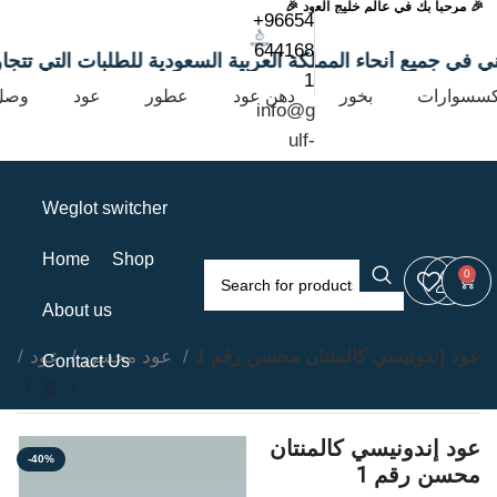
🎉 مرحباً بك في عالم خليج العود 🎉
+96654
644168
مجاني في جميع أنحاء المملكة العربية السعودية للطلبات التي تتجاو
1
كسسوارات
بخور
دهن عود
عطور
عود
وصل 
info@g
ulf-
oud.co
m
Weglot switcher
Home
Shop
0
About us
عود إندونيسي كالمنتان محسن رقم 1
عود محسن
عود
e
Contact Us
عود إندونيسي كالمنتان
-40%
محسن رقم 1