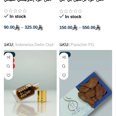
كمبودي طبيعي
In stock
In stock
90.00
–
325.00
150.00
–
550.00
SELECT OPTIONS
SELECT OPTIONS
SKU:
Indonesia Dehn Oud
SKU:
Parachin PG
-33%
-42%
HOT
NEW