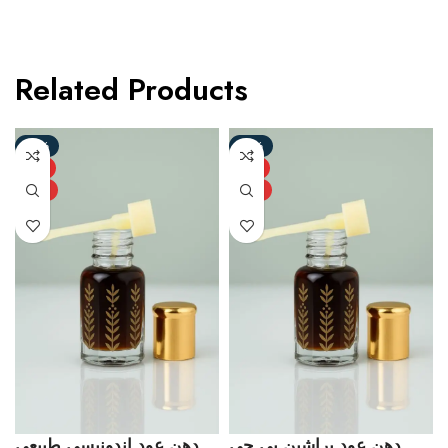
Related Products
-51%
-42%
HOT
HOT
NEW
NEW
دهن عود براشين بي جي
دهن عود إندونيسي طبيعي