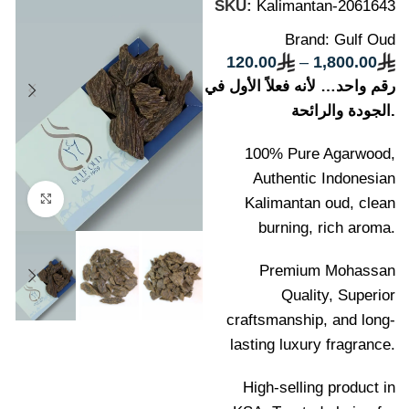
SKU:
Kalimantan-2061643
Brand:
Gulf Oud
120.00
–
1,800.00
رقم واحد… لأنه فعلاً الأول في
الجودة والرائحة.
100% Pure Agarwood,
Authentic Indonesian
Click to enlarge
Kalimantan oud, clean
burning, rich aroma.
Premium Mohassan
Quality, Superior
craftsmanship, and long-
lasting luxury fragrance.
High-selling product in