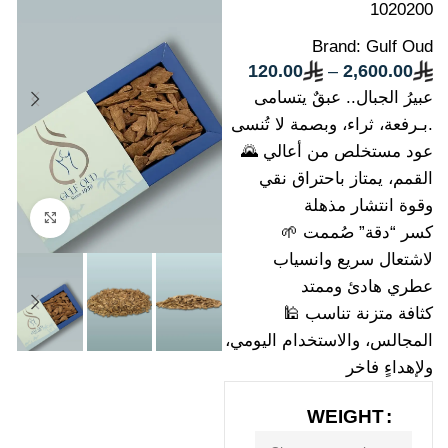
1020200
Brand:
Gulf Oud
120.00
–
2,600.00
عبيرُ الجبال.. عبقٌ يتسامى
بـرفعة، ثراء، وبصمة لا تُنسى.
🌄 عود مستخلص من أعالي
القمم، يمتاز باحتراق نقي
وقوة انتشار مذهلة
Click to enlarge
🌱 كسر “دقة” صُممت
لاشتعال سريع وانسياب
عطري هادئ وممتد
🕌 كثافة متزنة تناسب
المجالس، والاستخدام اليومي،
ولإهداءٍ فاخر
WEIGHT