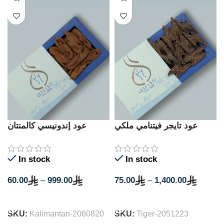
عود تايجر فيتنامي ملكي
عود إندونيسي كالمنتان
محسن
محسن
In stock
In stock
60.00
–
999.00
75.00
–
1,400.00
SELECT OPTIONS
SELECT OPTIONS
SKU:
Kalimantan-2060820
SKU:
Tiger-2051223