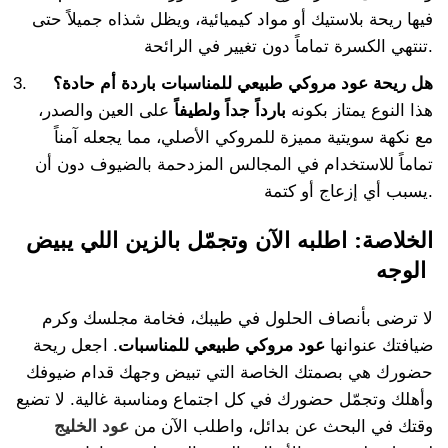
فيها ريحة بلاستيك أو مواد كيميائية، ويظل شذاه جميلاً حتى
تنتهي الكسرة تماماً دون تغيير في الرائحة.
هل ريحة عود مروكي طبيعي للمناسبات باردة أم حادة؟
هذا النوع يمتاز بكونه
بارداً جداً ولطيفاً
على العين والصدر،
مع نكهة سويتية مميزة للمروكي الأصلي، مما يجعله آمناً
تماماً للاستخدام في المجالس المزدحمة بالضيوف دون أن
يسبب أي إزعاج أو كتمة.
الخلاصة: اطلبه الآن وتجمّل بالزين اللي يبيض
الوجه
لا ترضى بأنصاف الحلول في طيبك، فخامة مجلسك وكرم
ضيافتك عنوانها
عود مروكي طبيعي للمناسبات
. اجعل ريحة
حضورك هي بصمتك الخاصة التي تبيض وجهك قدام ضيوفك
وأهلك وتجمّل حضورك في كل اجتماع ومناسبة غالية. لا تضيع
وقتك في البحث عن بدائل، واطلب الآن من
عود الخليج