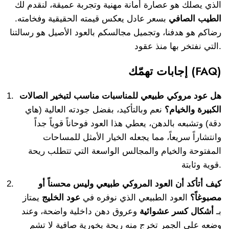
الذي يصلك هو عصارة أمانة مهنية وتجربة عميقة، لنقدم لك
الطيب الصافي
بسعر عادل يعكس قيمته الحقيقية وفخامته.
رضاكم هو هدفنا، وتجميل مجالسكم بالعود الأصيل هو رسالتنا
التي نفتخر بها منذ عقود.
إجابات تهمّك (FAQ)
هل عود مروكي طبيعي للمناسبات مناسب لتبخير الصالات
الكبيرة والخيام؟
نعم وبالتأكيد، بفضل جودته العالية (هاي
دقة) وتشبعه بالدهن، يعطي هذا العود فوحاناً قوياً جداً
وانتشاراً سريعاً، مما يجعله الخيار الأمثل للمساحات
المفتوحة والخيام والمجالس الواسعة التي تتطلب ريحة
قوية وثابتة.
كيف أتأكد أن العود المروكي طبيعي وليس محسناً أو
مصبوغاً؟
العود الطبيعي الذي نوفره في
عود الخليج
يمتاز
بـ
أشكال كسر عشوائية
وعروق دهن داخلية واضحة، وعند
وضعه على الجمر تخرج منه ريحة بخورية صافية لا تشم