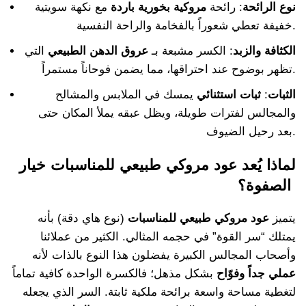
نوع الرائحة
: رائحة
مروكية بخورية باردة
مع نكهة سويتية
خفيفة تعطي شعوراً بالفخامة والراحة النفسية.
الكثافة والزبد
: الكسر مشبعة بـ
عروق الدهن الطبيعي
التي
تظهر بوضوح عند احتراقها، مما يضمن فوحاناً مستمراً.
الثبات
:
ثبات استثنائي
يمسك في الملابس والمشالح
والمجالس لفترات طويلة، ويظل عبقه يملأ المكان حتى
بعد رحيل الضيوف.
لماذا يُعد عود مروكي طبيعي للمناسبات خيار
الصفوة؟
يتميز
عود مروكي طبيعي للمناسبات
(نوع هاي دقة) بأنه
يمتلك “سر القوة” في حجمه المثالي. الكثير من عملائنا
وأصحاب المجالس الكبيرة يفضلون هذا النوع بالذات لأنه
عملي جداً وفوّاح
بشكل مذهل؛ فالكسرة الواحدة كافية تماماً
لتغطية مساحة واسعة برائحة ملكية ثابتة. السر الذي يجعله