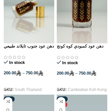
دهن عود كمبودي كوه كونج
دهن عود جنوب تايلاند طبيعي
طبيعي
In stock
In stock
200.00
–
750.00
200.00
–
750.00
SELECT OPTIONS
SELECT OPTIONS
SKU:
South Thailand
SKU:
Cambodian Koh Kong
-40%
-38%
NEW