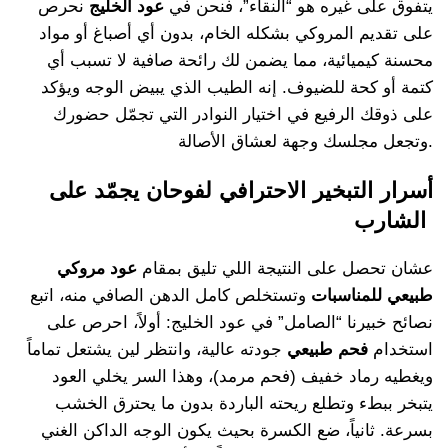
يتفوق على غيره هو “النقاء”، فنحن في
عود الخليج
نحرص
على تقديم المروكي بشكله الخام، بدون أي أصباغ أو مواد
محسنة كيميائية، مما يضمن لك رائحة صافية لا تسبب أي
كتمة أو كحة للضيوف. إنه الطيب الذي يبيض الوجه ويؤكد
على ذوقك الرفيع في اختيار النوادر التي تجمّل حضورك
وتجعل مجلسك وجهة لعشاق الأصالة.
أسرار التبخير الاحترافي لفوحان يجمّد على
الشارب
عشان تحصل على النتيجة اللي تليق بمقام
عود مروكي
طبيعي للمناسبات
وتستخلص كامل الدهن الصافي منه، اتبع
نصائح خبيرنا “الصامل” في عود الخليج: أولاً، احرص على
استخدام
فحم طبيعي
جودته عالية، وانتظر لين يشتعل تماماً
ويغطيه رماد خفيف (فحم مرمد)، وهذا السر يخلي العود
يتبخر ببطء وتطلع ريحته الباردة بدون ما يحترق الخشب
بسرعة. ثانياً، ضع الكسرة بحيث يكون الوجه الداكن الغني