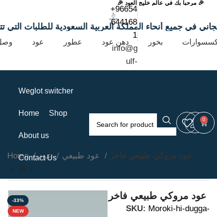
🎉 مرحباً بك في عالم خليج العود 🎉
+96654
644168
صيل مجاني في جميع أنحاء المملكة العربية السعودية للطلبات التي ت
1
كسسوارات
بخور
دهن عود
عطور
عود
وصل 
info@g
ulf-
oud.co
m
Weglot switcher
Home
Shop
0
About us
عود مروكي طبيعي فاخر
عود طبيعي
عود
Home
Contact Us
عود مروكي طبيعي فاخر
-33%
SKU:
Moroki-hi-dugga-
NEW