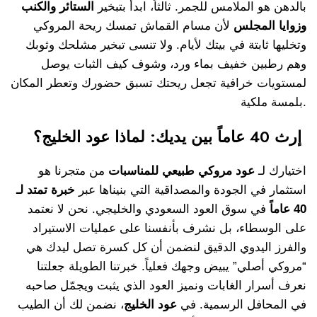
بالدهن هو الملامس للجمر. ثالثاً، ابدأ بتبخير
الستائر والكنب
وزوايا المجلس
لأن مسام القماش تمسك ريحة المروكي
وتخليها ثابتة في بيتك لأيام. ولا تنسى تبخير مشلحك وثوبك
وهم رطبين خفيف بماء ورد، وشوف كيف الثبات يوصل
لمستويات خرافية تجعل ريحتك تسبق حضورك وتعطر المكان
بلمسة ملكية.
إرث 40 عاماً بين يديك: لماذا عود الخليج؟
اختيارك لـ
عود مروكي طبيعي للمناسبات
من متجرنا هو
استثمار في الجودة والمصداقية التي بنيناها عبر
خبرة تمتد لـ
40 عاماً
في سوق العود السعودي والخليجي. نحن لا نعتمد
على الوسطاء، بل نشرف بأنفسنا على عمليات الاستيراد
والفرز اليدوي الدقيق لنضمن أن كل كسرة تصل ليدك هي
“مروكي أصلي” يبيض وجهك فعلياً. خبرتنا الطويلة جعلتنا
نعرف أسرار الغابات ونميز العود الذي يثبت ويجمّل صاحبه
في المحافل الرسمية. في
عود الخليج
، نضمن لك أن الطيب