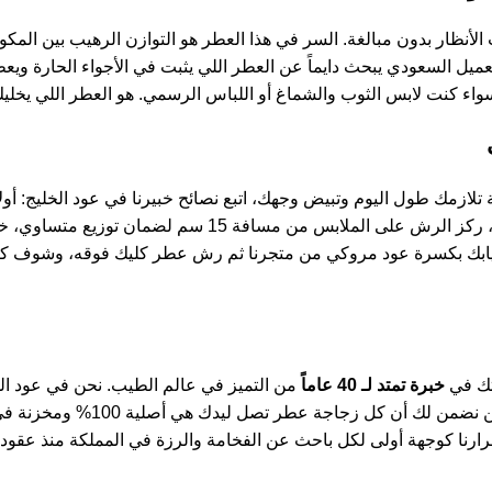
أنظار بدون مبالغة. السر في هذا العطر هو التوازن الرهيب بين المكون
عميل السعودي يبحث دايماً عن العطر اللي يثبت في الأجواء الحارة وي
 تلازمك طول اليوم وتبيض وجهك، اتبع نصائح خبيرنا في عود الخليج: أ
بس من مسافة 15 سم لضمان توزيع متساوي، خاصة على
بخر ثيابك بكسرة عود مروكي من متجرنا ثم رش عطر كليك فوقه، وشوف ك
تك في
خبرة تمتد لـ 40 عاماً
من التميز في عالم الطيب. نحن في عود الخل
 ليدك هي أصلية 100% ومخزنة في ظروف احترافية تحافظ على جودة ونقاء العطر.