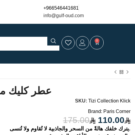
+966546441681
info@gulf-oud.com
0
عطر كليك من
SKU:
Tizi Collection Klick
Brand:
Paris Corner
175.00
110.00
يترك خلفك هالةً من السحر والجاذبية لا تُقاوم ولا تُنسى.