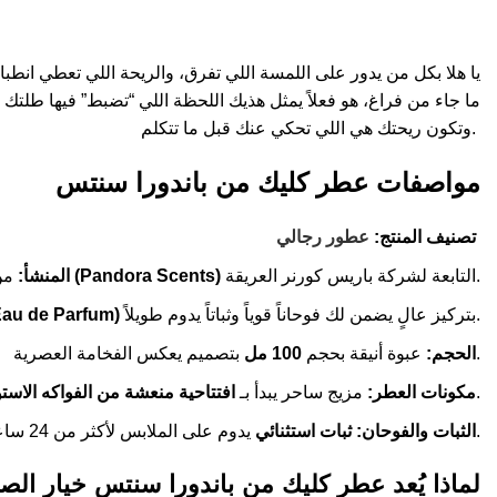
يا هلا بكل من يدور على اللمسة اللي تفرق، والريحة اللي تعطي انطب
وتكون ريحتك هي اللي تحكي عنك قبل ما تتكلم.
مواصفات عطر كليك من باندورا سنتس
تصنيف المنتج:
عطور رجالي
التابعة لشركة باريس كورنر العريقة.
باندورا سنتس (Pandora Scents)
المنشأ:
من
بتركيز عالٍ يضمن لك فوحاناً قوياً وثباتاً يدوم طويلاً.
أو دي بارفيوم ( de Parfum
بتصميم يعكس الفخامة العصرية.
الحجم:
عبوة أنيقة بحجم
100 مل
.
مكونات العطر:
مزيج ساحر يبدأ بـ
افتتاحية منعشة من الفواكه الاستو
يدوم على الملابس لأكثر من 24 ساعة، وفوحان يملأ المكان بمجرد دخولك.
الثبات والفوحان:
ثبات استثنائي
لماذا يُعد عطر كليك من باندورا سنتس خيار الص