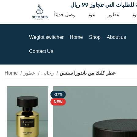
السعودية للطلبات التي تتجاوز 99 ريال
ود
عطور
عود
وصل حديثاً
Weglot switcher
Home
Shop
About us
Contact Us
عطر كليك من باندورا سنتس
رجالى
عطور
Home
-37%
NEW