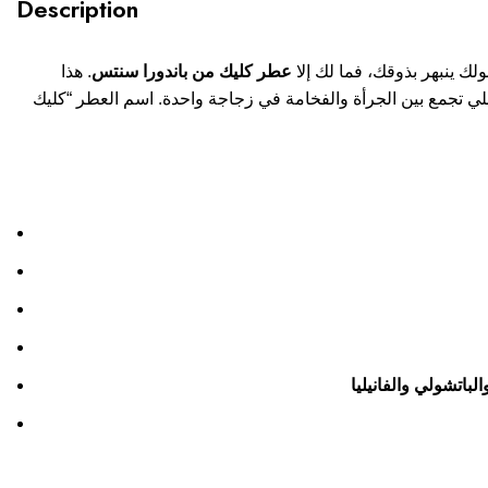
Description
لك ينبهر بذوقك، فما لك إلا
عطر كليك من باندورا سنتس
. هذا
واحدة. اسم العطر “كليك” (Klick) ما جاء من فراغ، هو فعلاً يمثل هذيك اللحظة اللي “تضبط” فيها طلتك
لباتشولي والفانيليا