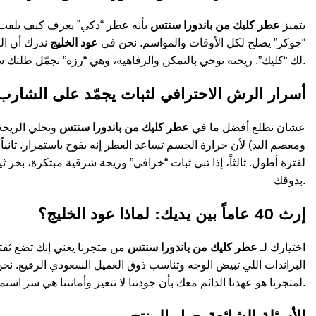
يتميز
عطر كليك من باندورا سنتس
بأنه عطر “ذكي” يعرف كيف يلفت ال
“جوكر” يصلح لكل الأوقات والمواسم. نحن في
عود الخليج
ندرك أن ال
لك “كليك”. ريحته توحي بالتمكن والرفاهية، وهي “رزة” تجمّل طلتك سواء كنت لابس الثوب والشماغ أو اللباس الرسمي. هو العطر اللي يخليك تترك أثر جميل “يسبق حضورك” ويخلي الكل يذكرك بالطيب.
أسرار الرش الاحترافي لثبات يجمّد على الشارب
عشان تطلع أفضل ما في
عطر كليك من باندورا سنتس
وتخلي الريحة
ومعصم اليد) لأن حرارة الجسم تساعد العطر إنه يفوح باستمرار. ثانياً، ركز الرش على الملا
لفترة أطول. ثالثاً، إذا تبي ثبات “خرافي” وريحة شرقية مبتكرة، 
بذوقك.
إرث 40 عاماً بين يديك: لماذا عود الخليج؟
اختيارك لـ
عطر كليك من باندورا سنتس
من متجرنا يعني إنك تضع ثق
البراندات اللي تبيض الوجه وتناسب ذوق العميل السعودي الرفيع. نحن نضمن لك أن كل زجاجة عطر تصل
لمتجرنا هو عهدنا الدائم معك بأن جودتنا لا تتغير وأمانتنا هي سر استمرارنا كوجهة أولى لكل باحث عن الفخامة والرزة في المملكة منذ عقود.