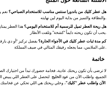
الأسئلة الشائعة حول المنتج
هل عطر كليك من باندورا سنتس مناسب للاستخدام الصباحي؟
نعم وب
والنظافة والتميز من بداية اليوم لين نهايته.
هل ريحة العطر تميل للرسمية أم للاستخدام اليومي؟
هذا العطر يمتاز
يحب أن تكون ريحته دايماً “كشخة” وتلفت الأنظار.
كم مدة ثبات عطر كليك في الأجواء الحارة؟
بفضل تركيز “أو دي بارفيو
على الملابس، مما يجعله رفيقك المثالي في صيف المملكة.
خاتمة
لا ترضى بأن تكون ريحتك عادية، فخامة حضورك تبدأ من اختيارك الص
الجميع، واطلب الآن من
عود الخليج
لتحصل على العطر اللي يبيض الوج
العطور
الآن واطلب عطر “كليك”
، وخلي ريحتك هي اللي تحكي عن فخامتك