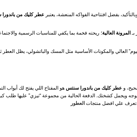
التأكيد، بفضل افتتاحية الفواكه المنعشة، يعتبر
عطر كليك من باندورا
 بـ
المرونة العالية
؛ ريحته فخمة بما يكفي للمناسبات الرسمية والاجتما
م” العالي والمكونات الأساسية مثل المسك والباتشولي، يظل العطر ثابتاً
حيح، و
عطر كليك من باندورا سنتس
هو المفتاح اللي يفتح لك أبواب ا
ه ويجمل كشختك. الدفعة الحالية من مجموعة “تيزي” عليها طلب كبير ج
.تعرف علي افضل منتجات