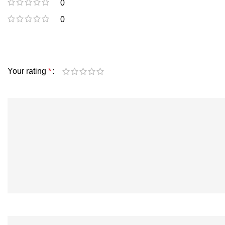
0
0
Your rating
*