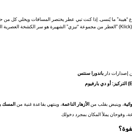
اع “هيبة” ما يُنسى. إذا كنت تبي عطر يختصر المسافات ويخلي كل من حو
العطر من مجموعة “تيزي” الشهيرة هو سر الكشخة العصرية اللي تجمع بين الجرأة والفخامة في زجاجة 
 إصدارات دار
Eau)
التركيز:
ائية
، وينبض بقلب من
الأزهار الناعمة
، وينتهي بقاعدة غنية من
المسك وا
فوة؟